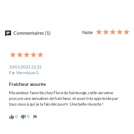
Note
chat
Commentaires (1)
10/01/2023 22:22
Par Véronique G.
Fraicheur assurée
Ma senteur favorite chez Flore de Saintonge, cette verveine 
procure une sensation de fraicheur, et aussi très appréciée par 
tous ceux à qui je la fais découvrir. Une belle réussite !
0
0
thumb_up
thumb_down
flag