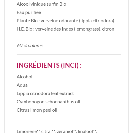
Alcool vinique surfin Bio
Eau purifiée
Plante Bio : verveine odorante (lippia citriodora)
H.E. Bio : verveine des Indes (lemongrass), citron
60 % volume
INGRÉDIENTS (INCI) :
Alcohol
Aqua
Lippia citriodora leaf extract
Cymbopogon schoenanthus oil
Citrus limon peel oil
Limonene**, citral**, geraniol**, linalool**,