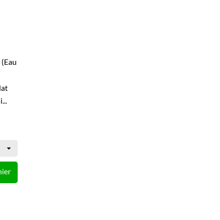
(eau
lat
..
nier