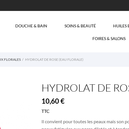
DOUCHE & BAIN
SOINS & BEAUTÉ
HUILES 
FOIRES & SALONS
UX FLORALES
HYDROLAT DE ROSE (EAU FLORALE)
HYDROLAT DE ROSE 
10,60 €
TTC
Il convient pour toutes les peaux mais son p
peaux fatiguées aux pores dilatés et à tenda