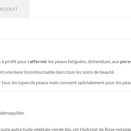
PRODUIT
s à profit pour
raffermir
les peaux fatiguées, distendues, aux
pores
nt une base incontournable dans tous les soins de beauté.
ur tous les types de peaux mais convient spécialement pour les pea
 démaquiller.
toute autre huile végétale vierge bio, cet Hydrolat de Rose remp