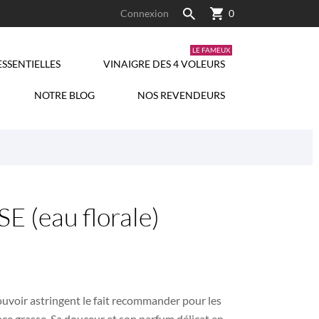
Connexion
0
LE FAMEUX
ESSENTIELLES
VINAIGRE DES 4 VOLEURS
NOTRE BLOG
NOS REVENDEURS
(eau florale)
ouvoir astringent le fait recommander pour les
nce grasse. Sa douceur et son parfum délicat en