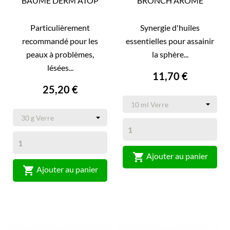
BAUME DERM'ATOP
BRONCH'ARÔME
Particulièrement
Synergie d'huiles
recommandé pour les
essentielles pour assainir
peaux à problèmes,
la sphère...
lésées...
11,70 €
25,20 €

Ajouter au panier

Ajouter au panier