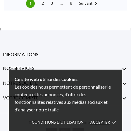

…
Suivant
2
3
8
1
INFORMATIONS
NOS SERVICES

Ce site web utilise des cookies.
NOTRE SOCIÉTÉ

Les cookies nous permettent de personnaliser le
contenu et les annonces, d'offrir des
VOTRE COMPTE

fonctionnalités relatives aux médias sociaux et
d'analyser notre trafic.
© 1982 - 2026 - Flore de Saintonge™
CONDITIONS D'UTILISATION
ACCEPTER
done