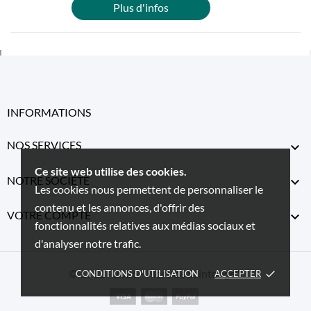
Plus d'infos
INFORMATIONS
NOS SERVICES

Ce site web utilise des cookies.
NOTRE SOCIÉTÉ

Les cookies nous permettent de personnaliser le
contenu et les annonces, d'offrir des
VOTRE COMPTE

fonctionnalités relatives aux médias sociaux et
d'analyser notre trafic.
© 1982 - 2026 - Flore de Saintonge™
CONDITIONS D'UTILISATION
ACCEPTER
done