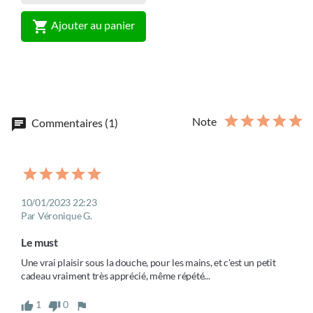

Ajouter au panier
Note
chat
Commentaires (1)
10/01/2023 22:23
Par Véronique G.
Le must
Une vrai plaisir sous la douche, pour les mains, et c'est un petit 
cadeau vraiment très apprécié, même répété... 
1
0
thumb_up
thumb_down
flag